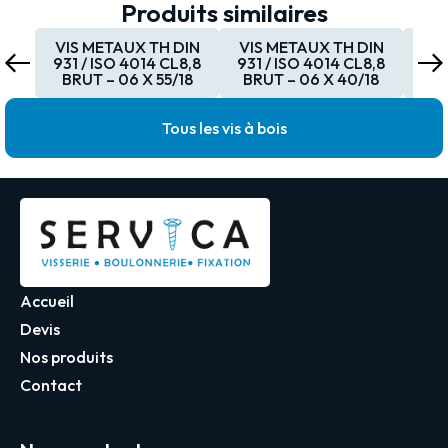
Produits similaires
VIS METAUX TH DIN
VIS METAUX TH DIN
VI
931 / ISO 4014 CL8,8
931 / ISO 4014 CL8,8
931
BRUT – 06 X 55/18
BRUT – 06 X 40/18
BR
Tous les vis à bois
Accueil
Devis
Nos produits
Contact