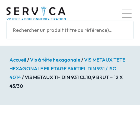
Panneau de gestion des cookies
Nos prod
Accueil
/
Vis à tête hexagonale
/
VIS METAUX TETE
HEXAGONALE FILETAGE PARTIEL DIN 931 / ISO
4014
/ VIS METAUX TH DIN 931 CL10,9 BRUT – 12 X
45/30