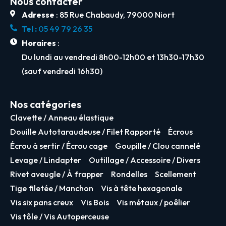
Nous contacter
Adresse
: 85 Rue Chabaudy, 79000 Niort
Tel :
05 49 79 26 35
Horaires
:
Du lundi au vendredi 8h00-12h00 et 13h30-17h30
(sauf vendredi 16h30)
Nos catégories
Clavette / Anneau élastique
Douille Autotaraudeuse / Filet Rapporté
Écrous
Écrou à sertir / Écrou cage
Goupille / Clou cannelé
Levage / Lindapter
Outillage / Accessoire / Divers
Rivet aveugle / À frapper
Rondelles
Scellement
Tige filetée / Manchon
Vis à tête hexagonale
Vis six pans creux
Vis Bois
Vis métaux / poêlier
Vis tôle / Vis Autoperceuse