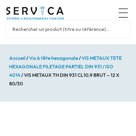
Panneau de gestion des cookies
Nos prod
Accueil
/
Vis à tête hexagonale
/
VIS METAUX TETE
HEXAGONALE FILETAGE PARTIEL DIN 931 / ISO
4014
/ VIS METAUX TH DIN 931 CL10,9 BRUT – 12 X
80/30