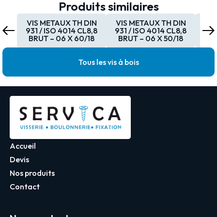
Produits similaires
VIS METAUX TH DIN
VIS METAUX TH DIN
VI
931 / ISO 4014 CL8,8
931 / ISO 4014 CL8,8
931
BRUT – 06 X 60/18
BRUT – 06 X 50/18
BR
Tous les vis à bois
Accueil
Devis
Nos produits
Contact