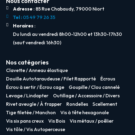
Nous contacter
Adresse
: 85 Rue Chabaudy, 79000 Niort
Tel :
05 49 79 26 35
Horaires
:
Du lundi au vendredi 8h00-12h00 et 13h30-17h30
(sauf vendredi 16h30)
Nos catégories
Clavette / Anneau élastique
Douille Autotaraudeuse / Filet Rapporté
Écrous
Écrou à sertir / Écrou cage
Goupille / Clou cannelé
Levage / Lindapter
Outillage / Accessoire / Divers
Rivet aveugle / À frapper
Rondelles
Scellement
Tige filetée / Manchon
Vis à tête hexagonale
Vis six pans creux
Vis Bois
Vis métaux / poêlier
Vis tôle / Vis Autoperceuse