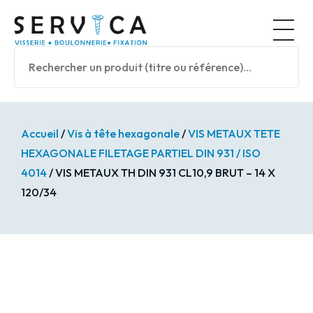
Panneau de gestion des cookies
Nos prod
Accueil
/
Vis à tête hexagonale
/
VIS METAUX TETE
HEXAGONALE FILETAGE PARTIEL DIN 931 / ISO
4014
/ VIS METAUX TH DIN 931 CL10,9 BRUT – 14 X
120/34