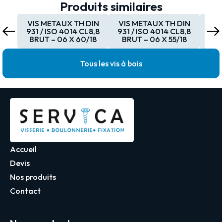
Produits similaires
VIS METAUX TH DIN
VIS METAUX TH DIN
VI
931 / ISO 4014 CL8,8
931 / ISO 4014 CL8,8
931
BRUT – 06 X 60/18
BRUT – 06 X 55/18
BR
Tous les vis à bois
Accueil
Devis
Nos produits
Contact