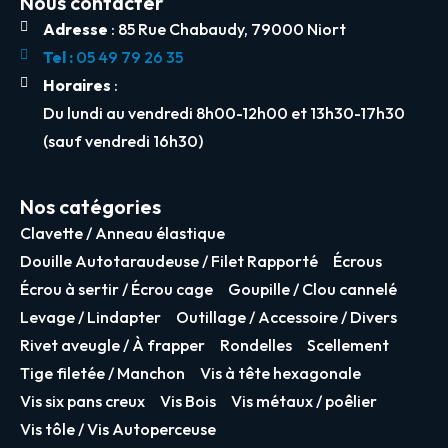
Nous contacter
Adresse
: 85 Rue Chabaudy, 79000 Niort
Tel :
05 49 79 26 35
Horaires
:
Du lundi au vendredi 8h00-12h00 et 13h30-17h30
(sauf vendredi 16h30)
Nos catégories
Clavette / Anneau élastique
Douille Autotaraudeuse / Filet Rapporté
Écrous
Écrou à sertir / Écrou cage
Goupille / Clou cannelé
Levage / Lindapter
Outillage / Accessoire / Divers
Rivet aveugle / À frapper
Rondelles
Scellement
Tige filetée / Manchon
Vis à tête hexagonale
Vis six pans creux
Vis Bois
Vis métaux / poêlier
Vis tôle / Vis Autoperceuse