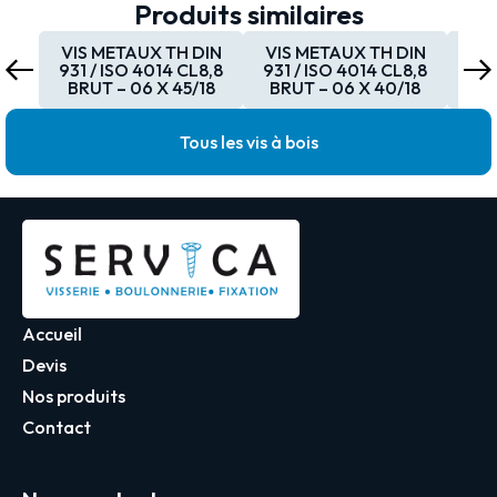
Produits similaires
VIS METAUX TH DIN
VIS METAUX TH DIN
VI
931 / ISO 4014 CL8,8
931 / ISO 4014 CL8,8
931
BRUT – 06 X 45/18
BRUT – 06 X 40/18
BR
Tous les vis à bois
Accueil
Devis
Nos produits
Contact