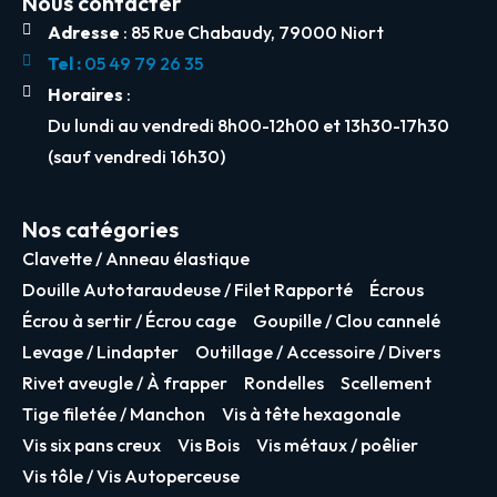
Nous contacter
Adresse
: 85 Rue Chabaudy, 79000 Niort
Tel :
05 49 79 26 35
Horaires
:
Du lundi au vendredi 8h00-12h00 et 13h30-17h30
(sauf vendredi 16h30)
Nos catégories
Clavette / Anneau élastique
Douille Autotaraudeuse / Filet Rapporté
Écrous
Écrou à sertir / Écrou cage
Goupille / Clou cannelé
Levage / Lindapter
Outillage / Accessoire / Divers
Rivet aveugle / À frapper
Rondelles
Scellement
Tige filetée / Manchon
Vis à tête hexagonale
Vis six pans creux
Vis Bois
Vis métaux / poêlier
Vis tôle / Vis Autoperceuse