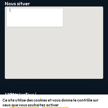
Nous situer
Servica
2026
|
Mentions
|
Tous
|
Ce site utilise des cookies et vous donne le contrôle sur
légales
droits
ceux que vous souhaitez activer
et
réservés