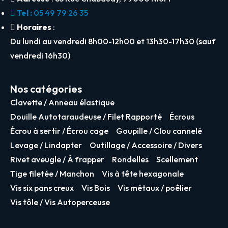
Tel :
05 49 79 26 35
Horaires
:
Du lundi au vendredi 8h00-12h00 et 13h30-17h30 (sauf
vendredi 16h30)
Nos catégories
Clavette / Anneau élastique
Douille Autotaraudeuse / Filet Rapporté
Écrous
Écrou à sertir / Écrou cage
Goupille / Clou cannelé
Levage / Lindapter
Outillage / Accessoire / Divers
Rivet aveugle / À frapper
Rondelles
Scellement
Tige filetée / Manchon
Vis à tête hexagonale
Vis six pans creux
Vis Bois
Vis métaux / poêlier
Vis tôle / Vis Autoperceuse