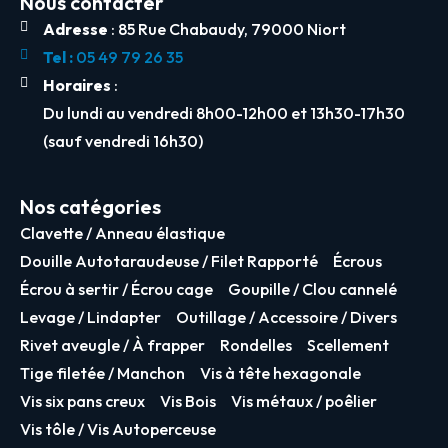
Nous contacter
Adresse
: 85 Rue Chabaudy, 79000 Niort
Tel :
05 49 79 26 35
Horaires
:
Du lundi au vendredi 8h00-12h00 et 13h30-17h30
(sauf vendredi 16h30)
Nos catégories
Clavette / Anneau élastique
Douille Autotaraudeuse / Filet Rapporté
Écrous
Écrou à sertir / Écrou cage
Goupille / Clou cannelé
Levage / Lindapter
Outillage / Accessoire / Divers
Rivet aveugle / À frapper
Rondelles
Scellement
Tige filetée / Manchon
Vis à tête hexagonale
Vis six pans creux
Vis Bois
Vis métaux / poêlier
Vis tôle / Vis Autoperceuse