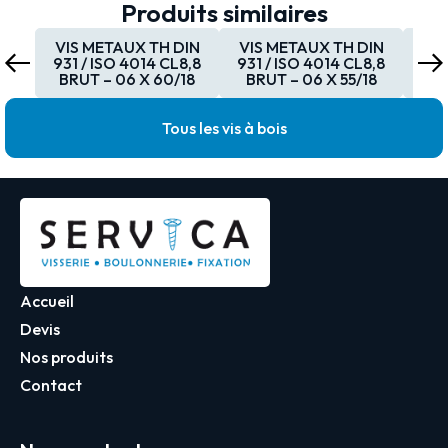
Produits similaires
VIS METAUX TH DIN
VIS METAUX TH DIN
VI
931 / ISO 4014 CL8,8
931 / ISO 4014 CL8,8
931
BRUT – 06 X 60/18
BRUT – 06 X 55/18
BR
Tous les vis à bois
Accueil
Devis
Nos produits
Contact