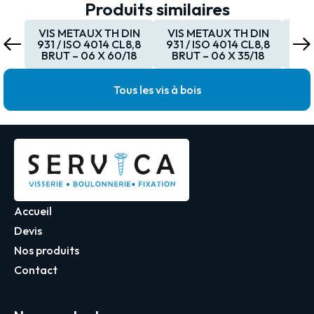
Produits similaires
VIS METAUX TH DIN
VIS METAUX TH DIN
VI
931 / ISO 4014 CL8,8
931 / ISO 4014 CL8,8
931
BRUT – 06 X 60/18
BRUT – 06 X 35/18
BR
Tous les vis à bois
Accueil
Devis
Nos produits
Contact