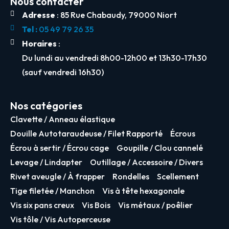
Nous contacter
Adresse
: 85 Rue Chabaudy, 79000 Niort
Tel :
05 49 79 26 35
Horaires
:
Du lundi au vendredi 8h00-12h00 et 13h30-17h30
(sauf vendredi 16h30)
Nos catégories
Clavette / Anneau élastique
Douille Autotaraudeuse / Filet Rapporté
Écrous
Écrou à sertir / Écrou cage
Goupille / Clou cannelé
Levage / Lindapter
Outillage / Accessoire / Divers
Rivet aveugle / À frapper
Rondelles
Scellement
Tige filetée / Manchon
Vis à tête hexagonale
Vis six pans creux
Vis Bois
Vis métaux / poêlier
Vis tôle / Vis Autoperceuse