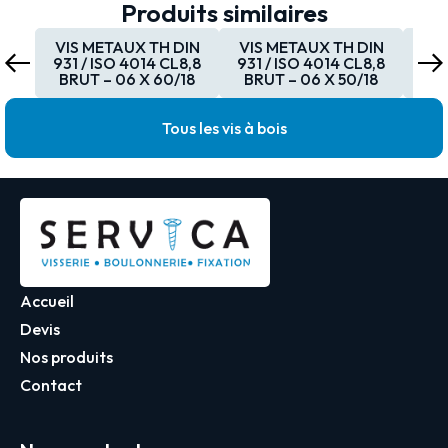
Produits similaires
VIS METAUX TH DIN
VIS METAUX TH DIN
VI
931 / ISO 4014 CL8,8
931 / ISO 4014 CL8,8
931
BRUT – 06 X 60/18
BRUT – 06 X 50/18
BR
Tous les vis à bois
Accueil
Devis
Nos produits
Contact