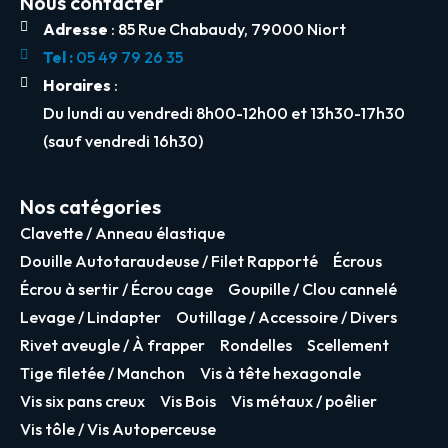
Nous contacter
Adresse
: 85 Rue Chabaudy, 79000 Niort
Tel :
05 49 79 26 35
Horaires
:
Du lundi au vendredi 8h00-12h00 et 13h30-17h30
(sauf vendredi 16h30)
Nos catégories
Clavette / Anneau élastique
Douille Autotaraudeuse / Filet Rapporté
Écrous
Écrou à sertir / Écrou cage
Goupille / Clou cannelé
Levage / Lindapter
Outillage / Accessoire / Divers
Rivet aveugle / À frapper
Rondelles
Scellement
Tige filetée / Manchon
Vis à tête hexagonale
Vis six pans creux
Vis Bois
Vis métaux / poêlier
Vis tôle / Vis Autoperceuse