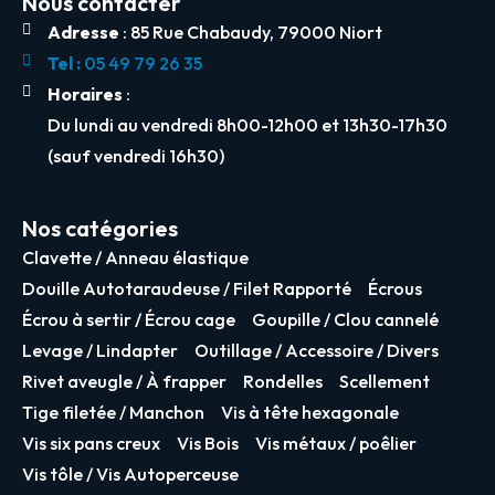
Nous contacter
Adresse
: 85 Rue Chabaudy, 79000 Niort
Tel :
05 49 79 26 35
Horaires
:
Du lundi au vendredi 8h00-12h00 et 13h30-17h30
(sauf vendredi 16h30)
Nos catégories
Clavette / Anneau élastique
Douille Autotaraudeuse / Filet Rapporté
Écrous
Écrou à sertir / Écrou cage
Goupille / Clou cannelé
Levage / Lindapter
Outillage / Accessoire / Divers
Rivet aveugle / À frapper
Rondelles
Scellement
Tige filetée / Manchon
Vis à tête hexagonale
Vis six pans creux
Vis Bois
Vis métaux / poêlier
Vis tôle / Vis Autoperceuse