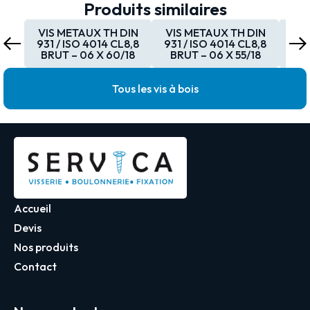
Produits similaires
VIS METAUX TH DIN
VIS METAUX TH DIN
VI
931 / ISO 4014 CL8,8
931 / ISO 4014 CL8,8
931
BRUT – 06 X 60/18
BRUT – 06 X 55/18
BR
Tous les vis à bois
Accueil
Devis
Nos produits
Contact