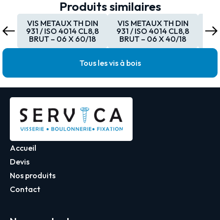
Produits similaires
VIS METAUX TH DIN
VIS METAUX TH DIN
VI
931 / ISO 4014 CL8,8
931 / ISO 4014 CL8,8
931
BRUT – 06 X 60/18
BRUT – 06 X 40/18
BR
Tous les vis à bois
Accueil
Devis
Nos produits
Contact