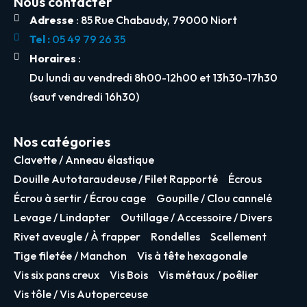
Nous contacter
Adresse
: 85 Rue Chabaudy, 79000 Niort
Tel :
05 49 79 26 35
Horaires
:
Du lundi au vendredi 8h00-12h00 et 13h30-17h30
(sauf vendredi 16h30)
Nos catégories
Clavette / Anneau élastique
Douille Autotaraudeuse / Filet Rapporté
Écrous
Écrou à sertir / Écrou cage
Goupille / Clou cannelé
Levage / Lindapter
Outillage / Accessoire / Divers
Rivet aveugle / À frapper
Rondelles
Scellement
Tige filetée / Manchon
Vis à tête hexagonale
Vis six pans creux
Vis Bois
Vis métaux / poêlier
Vis tôle / Vis Autoperceuse