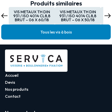
Produits similaires
VIS METAUX TH DIN
VIS METAUX TH DIN
VI
931 / ISO 4014 CL8,8
931 / ISO 4014 CL8,8
931
BRUT – 06 X 60/18
BRUT – 06 X 50/18
BR
Tous les vis à bois
Accueil
Devis
Nos produits
Contact