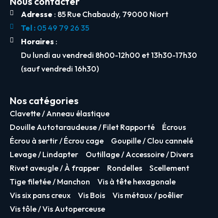
Nous contacter
Adresse
: 85 Rue Chabaudy, 79000 Niort
Tel :
05 49 79 26 35
Horaires
:
Du lundi au vendredi 8h00-12h00 et 13h30-17h30
(sauf vendredi 16h30)
Nos catégories
Clavette / Anneau élastique
Douille Autotaraudeuse / Filet Rapporté
Écrous
Écrou à sertir / Écrou cage
Goupille / Clou cannelé
Levage / Lindapter
Outillage / Accessoire / Divers
Rivet aveugle / À frapper
Rondelles
Scellement
Tige filetée / Manchon
Vis à tête hexagonale
Vis six pans creux
Vis Bois
Vis métaux / poêlier
Vis tôle / Vis Autoperceuse