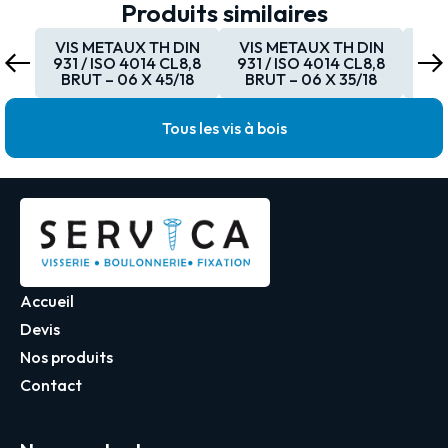
Produits similaires
VIS METAUX TH DIN
VIS METAUX TH DIN
VI
931 / ISO 4014 CL8,8
931 / ISO 4014 CL8,8
931
BRUT – 06 X 45/18
BRUT – 06 X 35/18
BR
Tous les vis à bois
Accueil
Devis
Nos produits
Contact