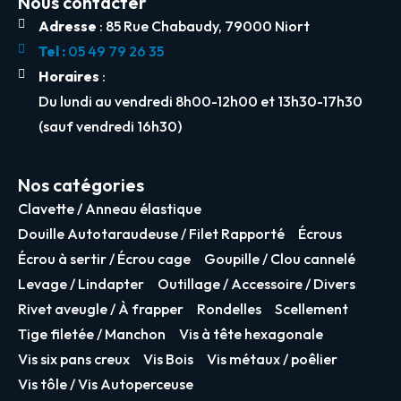
Nous contacter
Adresse
: 85 Rue Chabaudy, 79000 Niort
Tel :
05 49 79 26 35
Horaires
:
Du lundi au vendredi 8h00-12h00 et 13h30-17h30
(sauf vendredi 16h30)
Nos catégories
Clavette / Anneau élastique
Douille Autotaraudeuse / Filet Rapporté
Écrous
Écrou à sertir / Écrou cage
Goupille / Clou cannelé
Levage / Lindapter
Outillage / Accessoire / Divers
Rivet aveugle / À frapper
Rondelles
Scellement
Tige filetée / Manchon
Vis à tête hexagonale
Vis six pans creux
Vis Bois
Vis métaux / poêlier
Vis tôle / Vis Autoperceuse