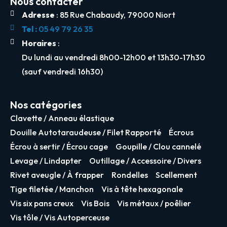
Nous contacter
Adresse
: 85 Rue Chabaudy, 79000 Niort
Tel :
05 49 79 26 35
Horaires
:
Du lundi au vendredi 8h00-12h00 et 13h30-17h30
(sauf vendredi 16h30)
Nos catégories
Clavette / Anneau élastique
Douille Autotaraudeuse / Filet Rapporté
Écrous
Écrou à sertir / Écrou cage
Goupille / Clou cannelé
Levage / Lindapter
Outillage / Accessoire / Divers
Rivet aveugle / À frapper
Rondelles
Scellement
Tige filetée / Manchon
Vis à tête hexagonale
Vis six pans creux
Vis Bois
Vis métaux / poêlier
Vis tôle / Vis Autoperceuse