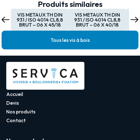
Produits similaires
VIS METAUX TH DIN
VIS METAUX TH DIN
VI
931 / ISO 4014 CL8,8
931 / ISO 4014 CL8,8
931
BRUT – 06 X 45/18
BRUT – 06 X 40/18
BRU
Tous les vis à bois
Accueil
Devis
Nos produits
Contact