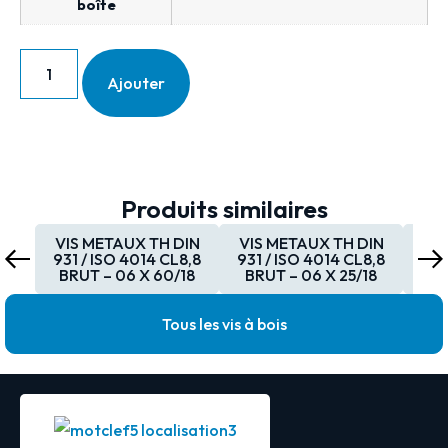
boîte
Ajouter
Produits similaires
VIS METAUX TH DIN
VIS METAUX TH DIN
VI
931 / ISO 4014 CL8,8
931 / ISO 4014 CL8,8
931
BRUT – 06 X 60/18
BRUT – 06 X 25/18
BRU
Tous les vis à bois