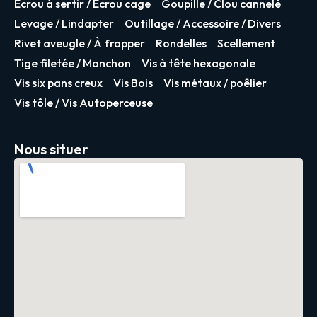
Écrou à sertir / Écrou cage
Goupille / Clou cannelé
Levage / Lindapter
Outillage / Accessoire / Divers
Rivet aveugle / À frapper
Rondelles
Scellement
Tige filetée / Manchon
Vis à tête hexagonale
Vis six pans creux
Vis Bois
Vis métaux / poêlier
Vis tôle / Vis Autoperceuse
Nous situer