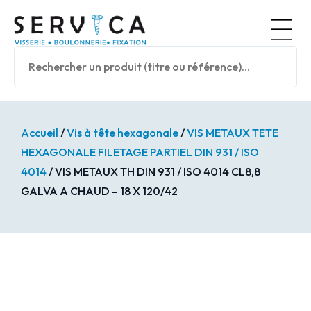
Panneau de gestion des cookies
Nos prod
Accueil
/
Vis à tête hexagonale
/
VIS METAUX TETE
HEXAGONALE FILETAGE PARTIEL DIN 931 / ISO
4014
/ VIS METAUX TH DIN 931 / ISO 4014 CL8,8
GALVA A CHAUD – 18 X 120/42