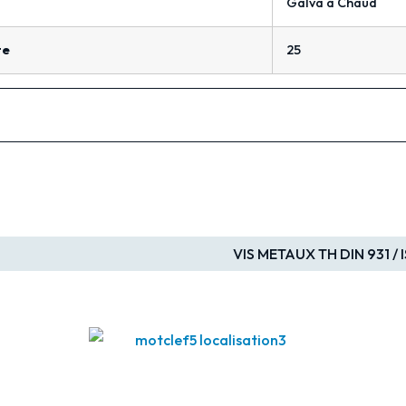
Galva à Chaud
te
25
VIS METAUX TH DIN 931 / 