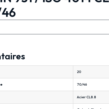
/46
taires
20
ge
70/46
Acier CL8.8