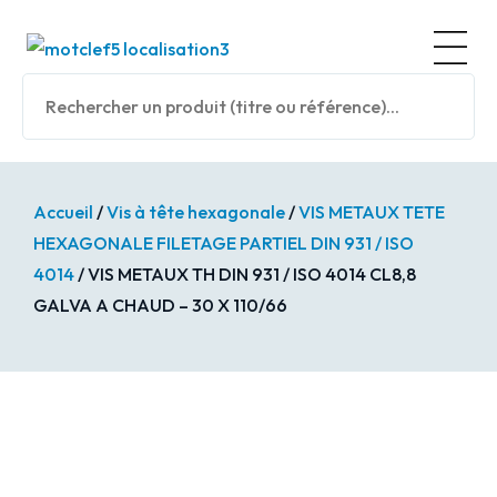
Panneau de gestion des cookies
Nos prod
Accueil
/
Vis à tête hexagonale
/
VIS METAUX TETE
HEXAGONALE FILETAGE PARTIEL DIN 931 / ISO
4014
/ VIS METAUX TH DIN 931 / ISO 4014 CL8,8
GALVA A CHAUD – 30 X 110/66