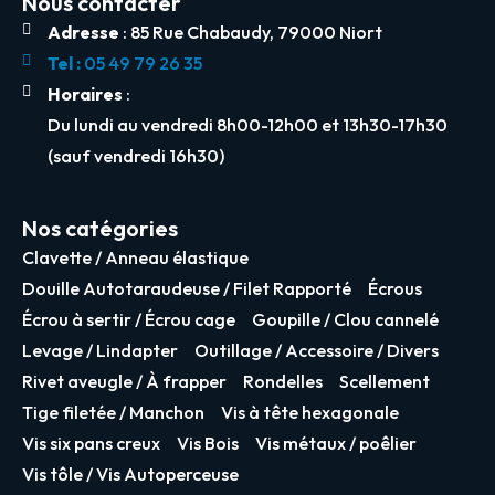
Nous contacter
Adresse
: 85 Rue Chabaudy, 79000 Niort
Tel :
05 49 79 26 35
Horaires
:
Du lundi au vendredi 8h00-12h00 et 13h30-17h30
(sauf vendredi 16h30)
Nos catégories
Clavette / Anneau élastique
Douille Autotaraudeuse / Filet Rapporté
Écrous
Écrou à sertir / Écrou cage
Goupille / Clou cannelé
Levage / Lindapter
Outillage / Accessoire / Divers
Rivet aveugle / À frapper
Rondelles
Scellement
Tige filetée / Manchon
Vis à tête hexagonale
Vis six pans creux
Vis Bois
Vis métaux / poêlier
Vis tôle / Vis Autoperceuse