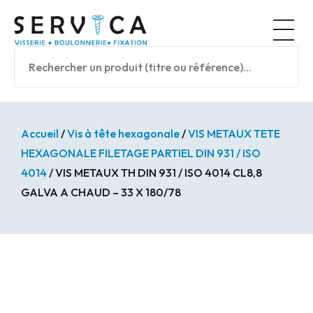
Panneau de gestion des cookies
Nos prod
Accueil
/
Vis à tête hexagonale
/
VIS METAUX TETE
HEXAGONALE FILETAGE PARTIEL DIN 931 / ISO
4014
/ VIS METAUX TH DIN 931 / ISO 4014 CL8,8
GALVA A CHAUD – 33 X 180/78