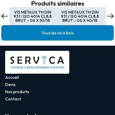
Produits similaires
VIS METAUX TH DIN
VIS METAUX TH DIN
VI
931 / ISO 4014 CL8,8
931 / ISO 4014 CL8,8
931
BRUT – 06 X 50/18
BRUT – 06 X 40/18
BR
Tous les vis à bois
Accueil
Devis
Nos produits
Contact