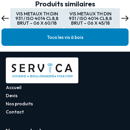
Produits similaires
VIS METAUX TH DIN
VIS METAUX TH DIN
VI
931 / ISO 4014 CL8,8
931 / ISO 4014 CL8,8
931
BRUT – 06 X 60/18
BRUT – 06 X 45/18
BR
Tous les vis à bois
Accueil
Devis
Nos produits
Contact