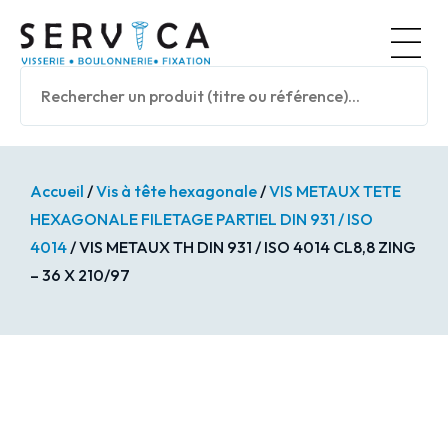
Panneau de gestion des cookies
Nos prod
Accueil
/
Vis à tête hexagonale
/
VIS METAUX TETE
HEXAGONALE FILETAGE PARTIEL DIN 931 / ISO
4014
/ VIS METAUX TH DIN 931 / ISO 4014 CL8,8 ZING
– 36 X 210/97