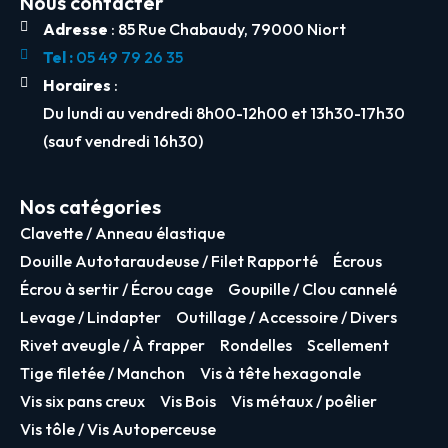
Nous contacter
Adresse
: 85 Rue Chabaudy, 79000 Niort
Tel :
05 49 79 26 35
Horaires
:
Du lundi au vendredi 8h00-12h00 et 13h30-17h30
(sauf vendredi 16h30)
Nos catégories
Clavette / Anneau élastique
Douille Autotaraudeuse / Filet Rapporté
Écrous
Écrou à sertir / Écrou cage
Goupille / Clou cannelé
Levage / Lindapter
Outillage / Accessoire / Divers
Rivet aveugle / À frapper
Rondelles
Scellement
Tige filetée / Manchon
Vis à tête hexagonale
Vis six pans creux
Vis Bois
Vis métaux / poêlier
Vis tôle / Vis Autoperceuse