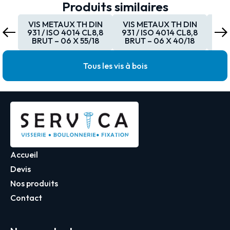
Produits similaires
VIS METAUX TH DIN
VIS METAUX TH DIN
VI
931 / ISO 4014 CL8,8
931 / ISO 4014 CL8,8
931
BRUT – 06 X 55/18
BRUT – 06 X 40/18
BR
Tous les vis à bois
Accueil
Devis
Nos produits
Contact