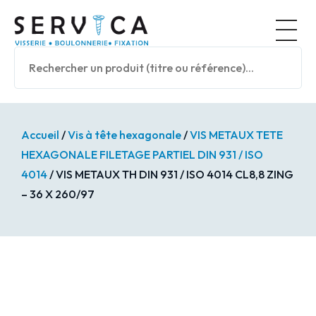
Panneau de gestion des cookies
Nos prod
Accueil
/
Vis à tête hexagonale
/
VIS METAUX TETE
HEXAGONALE FILETAGE PARTIEL DIN 931 / ISO
4014
/ VIS METAUX TH DIN 931 / ISO 4014 CL8,8 ZING
– 36 X 260/97