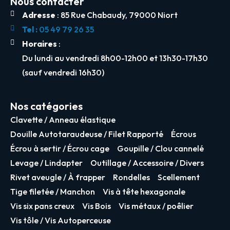
Nous contacter
Adresse
: 85 Rue Chabaudy, 79000 Niort
Tel :
05 49 79 26 35
Horaires
:
Du lundi au vendredi 8h00-12h00 et 13h30-17h30
(sauf vendredi 16h30)
Nos catégories
Clavette / Anneau élastique
Douille Autotaraudeuse / Filet Rapporté
Écrous
Écrou à sertir / Écrou cage
Goupille / Clou cannelé
Levage / Lindapter
Outillage / Accessoire / Divers
Rivet aveugle / À frapper
Rondelles
Scellement
Tige filetée / Manchon
Vis à tête hexagonale
Vis six pans creux
Vis Bois
Vis métaux / poêlier
Vis tôle / Vis Autoperceuse