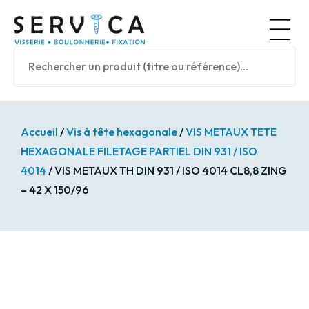
Panneau de gestion des cookies
Nos prod
Accueil
/
Vis à tête hexagonale
/
VIS METAUX TETE
HEXAGONALE FILETAGE PARTIEL DIN 931 / ISO
4014
/ VIS METAUX TH DIN 931 / ISO 4014 CL8,8 ZING
– 42 X 150/96