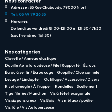
Nous contacter
Adresse
: 85 Rue Chabaudy, 79000 Niort
Tel :
05 49 79 26 35
Horaires
:
Du lundi au vendredi 8h00-12h00 et 13h30-17h30
(sauf vendredi 16h30)
Nos catégories
Clavette / Anneau élastique
Douille Autotaraudeuse / Filet Rapporté
Écrous
Écrou à sertir / Écrou cage
Goupille / Clou cannelé
Levage / Lindapter
Outillage / Accessoire / Divers
Rivet aveugle / À frapper
Rondelles
Scellement
Tige filetée / Manchon
Vis à tête hexagonale
Vis six pans creux
Vis Bois
Vis métaux / poêlier
Vis tôle / Vis Autoperceuse