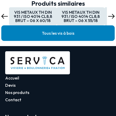
Produits similaires
VIS METAUX TH DIN
VIS METAUX TH DIN
VI
931 / ISO 4014 CL8,8
931 / ISO 4014 CL8,8
931
BRUT – 06 X 60/18
BRUT – 06 X 55/18
BR
Tous les vis à bois
Accueil
Devis
Nos produits
Contact