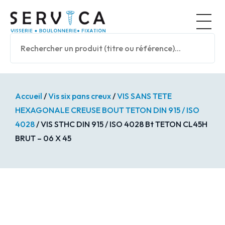
Panneau de gestion des cookies
Nos prod
Accueil
/
Vis six pans creux
/
VIS SANS TETE
HEXAGONALE CREUSE BOUT TETON DIN 915 / ISO
4028
/ VIS STHC DIN 915 / ISO 4028 Bt TETON CL45H
BRUT – 06 X 45