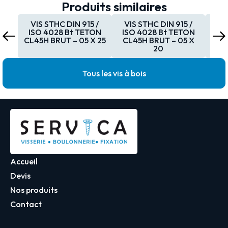
Produits similaires
VIS STHC DIN 915 /
VIS STHC DIN 915 /
VI
ISO 4028 Bt TETON
ISO 4028 Bt TETON
IS
CL45H BRUT – 05 X 25
CL45H BRUT – 05 X
CL45
20
Tous les vis à bois
Accueil
Devis
Nos produits
Contact