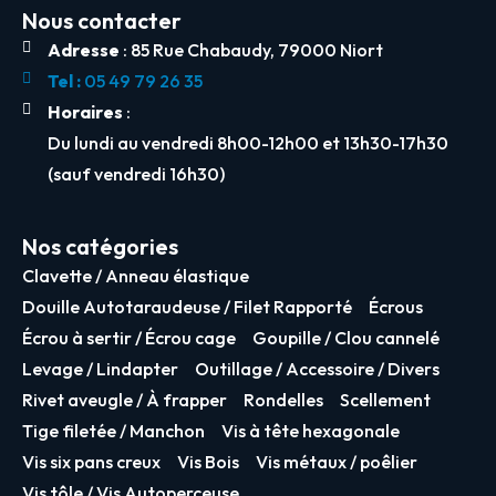
Nous contacter
Adresse
: 85 Rue Chabaudy, 79000 Niort
Tel :
05 49 79 26 35
Horaires
:
Du lundi au vendredi 8h00-12h00 et 13h30-17h30
(sauf vendredi 16h30)
Nos catégories
Clavette / Anneau élastique
Douille Autotaraudeuse / Filet Rapporté
Écrous
Écrou à sertir / Écrou cage
Goupille / Clou cannelé
Levage / Lindapter
Outillage / Accessoire / Divers
Rivet aveugle / À frapper
Rondelles
Scellement
Tige filetée / Manchon
Vis à tête hexagonale
Vis six pans creux
Vis Bois
Vis métaux / poêlier
Vis tôle / Vis Autoperceuse