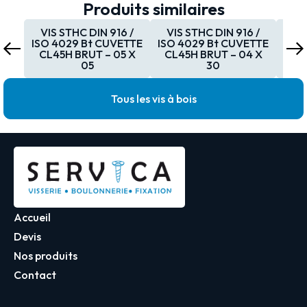
Produits similaires
VIS STHC DIN 916 /
VIS STHC DIN 916 /
VI
ISO 4029 Bt CUVETTE
ISO 4029 Bt CUVETTE
ISO
CL45H BRUT – 05 X
CL45H BRUT – 04 X
CL
05
30
Tous les vis à bois
Accueil
Devis
Nos produits
Contact