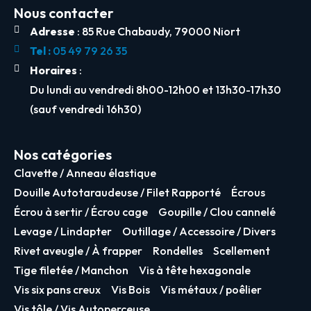
Nous contacter
Adresse
: 85 Rue Chabaudy, 79000 Niort
Tel :
05 49 79 26 35
Horaires
:
Du lundi au vendredi 8h00-12h00 et 13h30-17h30
(sauf vendredi 16h30)
Nos catégories
Clavette / Anneau élastique
Douille Autotaraudeuse / Filet Rapporté
Écrous
Écrou à sertir / Écrou cage
Goupille / Clou cannelé
Levage / Lindapter
Outillage / Accessoire / Divers
Rivet aveugle / À frapper
Rondelles
Scellement
Tige filetée / Manchon
Vis à tête hexagonale
Vis six pans creux
Vis Bois
Vis métaux / poêlier
Vis tôle / Vis Autoperceuse