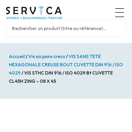
Panneau de gestion des cookies
Nos prod
Accueil
/
Vis six pans creux
/
VIS SANS TETE
HEXAGONALE CREUSE BOUT CUVETTE DIN 916 / ISO
4029
/ VIS STHC DIN 916 / ISO 4029 Bt CUVETTE
CL45H ZING – 08 X 45