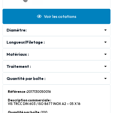
Voir les cotations
Diamètre:
10
12
16
5
6
8
Longueur/Filetage :
100
110
120
130
140
150
160
170
180
20
200
Matériaux :
220
240
25
260
30
35
40
400
45
50
55
55/55
60
65
70
75
80
90
10
12
16
Acier CL8.8
Inox A2
Inox A4
Traitement :
Zingué Blanc
Quantité par boîte :
100
200
500
50
25
Référence :
2017130050016
Description commerciale :
VIS TRCC DIN 603 / ISO 8677 INOX A2 – 05 X 16
Quantité par boîte :
200