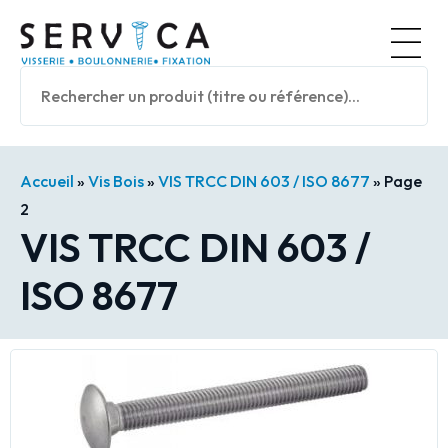
Panneau de gestion des cookies
Nos prod
Accueil
»
Vis Bois
»
VIS TRCC DIN 603 / ISO 8677
»
Page
2
VIS TRCC DIN 603 /
ISO 8677