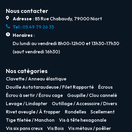
Nous contacter
Adresse
: 85 Rue Chabaudy, 79000 Niort
Tel :
05 49 79 26 35
Horaires
:
Du lundi au vendredi 8h00-12h00 et 13h30-17h30
(sauf vendredi 16h30)
Nos catégories
Clavette / Anneau élastique
Douille Autotaraudeuse / Filet Rapporté
Écrous
Écrou à sertir / Écrou cage
Goupille / Clou cannelé
Levage / Lindapter
Outillage / Accessoire / Divers
Rivet aveugle / À frapper
Rondelles
Scellement
Tige filetée / Manchon
Vis à tête hexagonale
Vis six pans creux
Vis Bois
Vis métaux / poêlier