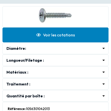
Voir les cotations
Diamètre:
4.2
Longueur/Filetage :
12.7
15.9
19
25.4
31.7
Matériaux :
Acier Doux
Traitement :
Zingué Blanc
Quantité par boîte :
500
Référence :
1056301042013