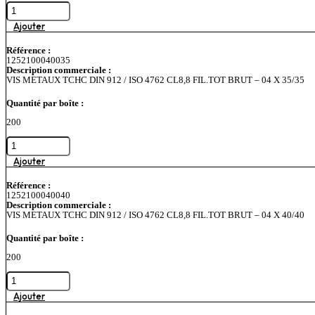
quantité
03
de
X
VIS
Ajouter
30/30
METAUX
TCHC
Référence :
DIN
1252100040035
912
Description commerciale :
/
VIS METAUX TCHC DIN 912 / ISO 4762 CL8,8 FIL.TOT BRUT – 04 X 35/35
ISO
4762
Quantité par boîte :
CL8,8
FIL.TOT
200
BRUT
-
quantité
04
de
X
VIS
Ajouter
30/30
METAUX
TCHC
Référence :
DIN
1252100040040
912
Description commerciale :
/
VIS METAUX TCHC DIN 912 / ISO 4762 CL8,8 FIL.TOT BRUT – 04 X 40/40
ISO
4762
Quantité par boîte :
CL8,8
FIL.TOT
200
BRUT
-
quantité
04
de
X
VIS
Ajouter
35/35
METAUX
TCHC