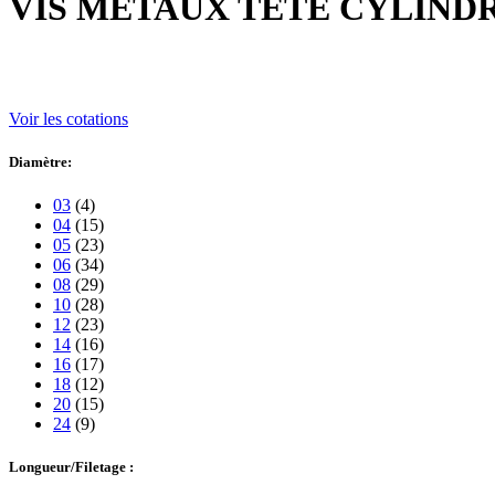
VIS METAUX TETE CYLIND
Voir les cotations
Diamètre:
03
(4)
04
(15)
05
(23)
06
(34)
08
(29)
10
(28)
12
(23)
14
(16)
16
(17)
18
(12)
20
(15)
24
(9)
Longueur/Filetage :