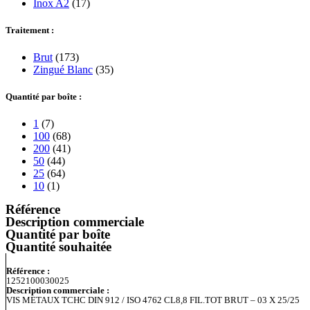
Inox A2
(17)
Traitement :
Brut
(173)
Zingué Blanc
(35)
Quantité par boîte :
1
(7)
100
(68)
200
(41)
50
(44)
25
(64)
10
(1)
Référence
Description commerciale
Quantité par boîte
Quantité souhaitée
Référence :
1252100030025
Description commerciale :
VIS METAUX TCHC DIN 912 / ISO 4762 CL8,8 FIL.TOT BRUT – 03 X 25/25