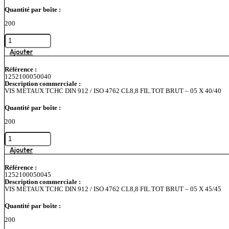
4762
Quantité par boîte :
CL8,8
FIL.TOT
200
BRUT
-
quantité
04
de
X
VIS
Ajouter
50/50
METAUX
TCHC
Référence :
DIN
1252100050040
912
Description commerciale :
/
VIS METAUX TCHC DIN 912 / ISO 4762 CL8,8 FIL.TOT BRUT – 05 X 40/40
ISO
4762
Quantité par boîte :
CL8,8
FIL.TOT
200
BRUT
-
quantité
05
de
X
VIS
Ajouter
30/30
METAUX
TCHC
Référence :
DIN
1252100050045
912
Description commerciale :
/
VIS METAUX TCHC DIN 912 / ISO 4762 CL8,8 FIL.TOT BRUT – 05 X 45/45
ISO
4762
Quantité par boîte :
CL8,8
FIL.TOT
200
BRUT
-