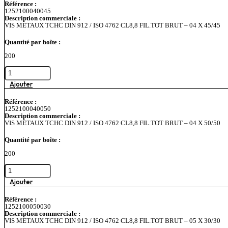
Référence :
DIN
1252100040045
912
Description commerciale :
/
VIS METAUX TCHC DIN 912 / ISO 4762 CL8,8 FIL.TOT BRUT – 04 X 45/45
ISO
4762
Quantité par boîte :
CL8,8
FIL.TOT
200
BRUT
-
quantité
04
de
X
VIS
Ajouter
40/40
METAUX
TCHC
Référence :
DIN
1252100040050
912
Description commerciale :
/
VIS METAUX TCHC DIN 912 / ISO 4762 CL8,8 FIL.TOT BRUT – 04 X 50/50
ISO
4762
Quantité par boîte :
CL8,8
FIL.TOT
200
BRUT
-
quantité
04
de
X
VIS
Ajouter
45/45
METAUX
TCHC
Référence :
DIN
1252100050030
912
Description commerciale :
/
VIS METAUX TCHC DIN 912 / ISO 4762 CL8,8 FIL.TOT BRUT – 05 X 30/30
ISO