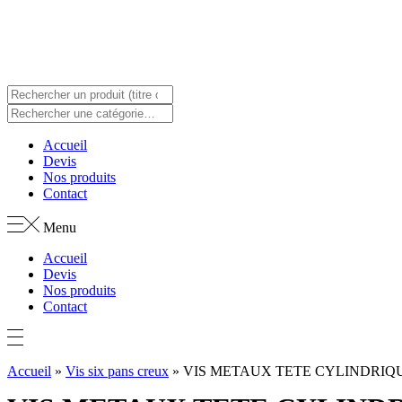
Panneau de gestion des cookies
Accueil
Devis
Nos produits
Contact
Menu
Accueil
Devis
Nos produits
Contact
Accueil
»
Vis six pans creux
»
VIS METAUX TETE CYLINDRIQ