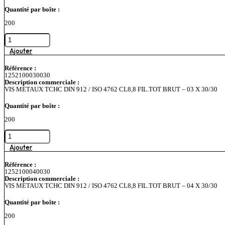
Quantité par boîte :
200
quantité
de
VIS
Ajouter
METAUX
TCHC
Référence :
DIN
1252100030030
912
Description commerciale :
/
VIS METAUX TCHC DIN 912 / ISO 4762 CL8,8 FIL.TOT BRUT – 03 X 30/30
ISO
4762
Quantité par boîte :
CL8,8
FIL.TOT
200
BRUT
-
quantité
03
de
X
VIS
Ajouter
25/25
METAUX
TCHC
Référence :
DIN
1252100040030
912
Description commerciale :
/
VIS METAUX TCHC DIN 912 / ISO 4762 CL8,8 FIL.TOT BRUT – 04 X 30/30
ISO
4762
Quantité par boîte :
CL8,8
FIL.TOT
200
BRUT
-